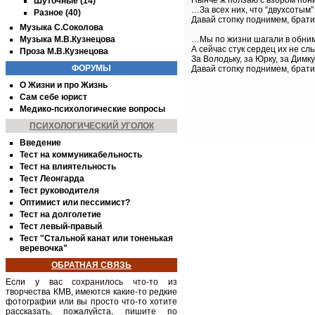
Нынче ж ползаю с взором по
Шуточные (14)
…За всех них, что “двухсотым
Разное (40)
Давай стопку поднимем, брати
Музыка С.Соколова
Музыка М.В.Кузнецова
…Мы по жизни шагали в обни
А сейчас стук сердец их не 
Проза М.В.Кузнецова
За Володьку, за Юрку, за Димку
ФОРУМЫ
Давай стопку поднимем, брати
О Жизни и про Жизнь
Сам себе юрист
Медико-психологические вопросы
ПСИХОЛОГИЧЕСКИЙ УГОЛОК
Введение
Тест на коммуникабельность
Тест на влиятельность
Тест Леонгарда
Тест руководителя
Оптимист или пессимист?
Тест на долголетие
Тест левый-правый
Тест "Стальной канат или тоненькая
веревочка"
ОБРАТНАЯ СВЯЗЬ
Если у вас сохранилось что-то из
творчества
КМВ
, имеются какие-то редкие
фотографии или вы просто что-то хотите
рассказать, пожалуйста, пишите по