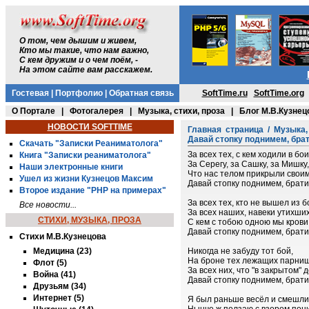
О том, чем дышим и живем,
Кто мы такие, что нам важно,
С кем дружим и о чем поём, -
На этом сайте вам расскажем.
Гостевая
|
Портфолио
|
Обратная связь
SoftTime.ru
SoftTime.org
О Портале
|
Фотогалерея
|
Музыка, стихи, проза
|
Блог М.В.Кузнец
НОВОСТИ SOFTTIME
Главная страница
/
Музыка,
Давай стопку поднимем, бра
Скачать "Записки Реаниматолога"
За всех тех, с кем ходили в бои
Книга "Записки реаниматолога"
За Серегу, за Сашку, за Мишку,
Наши электронные книги
Что нас телом прикрыли свои
Ушел из жизни Кузнецов Максим
Давай стопку поднимем, брати
Второе издание "PHP на примерах"
За всех тех, кто не вышел из б
Все новости...
За всех наших, навеки утихших
СТИХИ, МУЗЫКА, ПРОЗА
С кем с тобою одною мы крови
Давай стопку поднимем, брати
Стихи М.В.Кузнецова
Медицина (23)
Никогда не забуду тот бой,
На броне тех лежащих парни
Флот (5)
За всех них, что "в закрытом"
Война (41)
Давай стопку поднимем, брати
Друзьям (34)
Интернет (5)
Я был раньше весёл и смешли