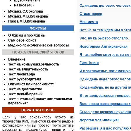
Шуточные (14)
Разное (40)
Один день делового человека
Музыка С.Соколова
Стихотворец
Музыка М.В.Кузнецова
Проза М.В.Кузнецова
Моя мечта
ФОРУМЫ
Нет, не за тем идем мы в этот
О Жизни и про Жизнь
Зло, ну ка быстро отползло...
Сам себе юрист
Медико-психологические вопросы
Новогодняя Антикризисная
ПСИХОЛОГИЧЕСКИЙ УГОЛОК
Я так люблю смотреть на вет
Введение
Гимн Книге
Тест на коммуникабельность
Тест на влиятельность
И в заключенье, пот смахнув
Тест Леонгарда
Тест руководителя
Один день неделового челов
Оптимист или пессимист?
Когда-нибудь, но на другой пл
Тест на долголетие
Тест левый-правый
В тот день заговорят немые..
Тест "Стальной канат или тоненькая
веревочка"
Вселенная наша пронизана 
ОБРАТНАЯ СВЯЗЬ
Было дело щенком неуклюж
Если у вас сохранилось что-то из
Дорогая моя милиция!
творчества
КМВ
, имеются какие-то редкие
фотографии или вы просто что-то хотите
Разрешите, я в вас популяю 
рассказать, пожалуйста, пишите по