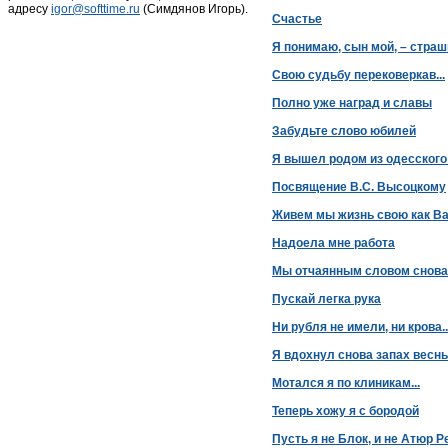
адресу
igor@softtime.ru
(Симдянов Игорь).
Счастье
Я понимаю, сын мой, – стра
Свою судьбу перековеркав...
Полно уже наград и славы
Забудьте слово юбилей
Я вышел родом из одесского
Посвящение В.С. Высоцкому
Живем мы жизнь свою как Ва
Надоела мне работа
Мы отчаянным словом снова
Пускай легка рука
Ни рубля не имели, ни крова..
Я вдохнул снова запах весн
Мотался я по клиникам...
Теперь хожу я с бородой
Пусть я не Блок, и не Атюр Ре