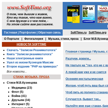
О том, чем дышим и живем,
Кто мы такие, что нам важно,
С кем дружим и о чем поём, -
На этом сайте вам расскажем.
Гостевая
|
Портфолио
|
Обратная связь
SoftTime.ru
SoftTime.org
О Портале
|
Фотогалерея
|
Музыка, стихи, проза
|
Блог М.В.Кузнец
НОВОСТИ SOFTTIME
Скачать "Записки Реаниматолога"
Главная страница
/
Музыка, с
Книга "Записки реаниматолога"
Наши электронные книги
Разлуки, дороги...
Ушел из жизни Кузнецов Максим
Не тратьте на "тех, кто не с
Второе издание "PHP на примерах"
Все новости...
А покой нам уже и не снится
СТИХИ, МУЗЫКА, ПРОЗА
Осенняя ностальгическая
Стихи М.В.Кузнецова
Желаю, чтоб путь ваш был с
Медицина (23)
Флот (5)
Чтоб пить из полного стакана
Война (41)
Случается, бывает так...
Друзьям (34)
Интернет (5)
Налейте мне еще стакан, барм