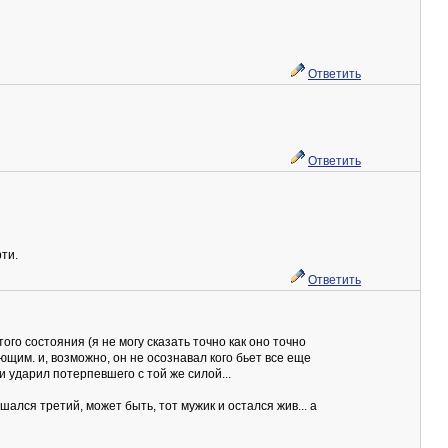
Ответить
Ответить
рти.
Ответить
го состояния (я не могу сказать точно как оно точно
щим. и, возможно, он не осознавал кого бьет все еще
и ударил потерпевшего с той же силой...
шался третий, может быть, тот мужик и остался жив... а