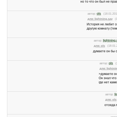
но то что он был не пр
ols
автор:
(18.01.201
для: lightning.say
(17
История не любит со
другую комнату (те
lightning
автор:
для: ols
(18.01.2
думаете он бы с
ols
автор:
(2
для: lightni
>думаете он
Он знал что
где нет кам
l
автор:
для: ols
отсюда 