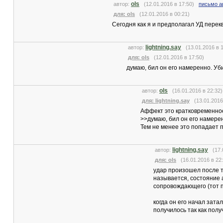
ols
автор:
(12.01.2016 в 17:50)
письмо а
для: ols
(12.01.2016 в 00:21)
Сегодня как я и предполагал УД перекв
lightning.say
автор:
(13.01.2016 в 
для: ols
(12.01.2016 в 17:50)
думаю, бил он его намеренно. Уб
ols
автор:
(16.01.2016 в 22:3
для: lightning.say
(13.01.2016 
Аффект это кратковременное
>>думаю, бил он его намере
Тем не менее это попадает п
lightning.say
автор:
(17.0
для: ols
(16.01.2016 в 22:
удар произошел после то
называется, состояние 
сопровождающего (тот па
когда он его начал зата
получилось так как полу