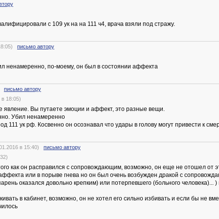
втору
алифицировали с 109 ук на на 111 ч4, врача взяли под стражу.
18:05)
письмо автору
ил ненамеренно, по-моему, он был в состоянии аффекта
2)
письмо автору
в 18:05)
 явление. Вы путаете эмоции и аффект, это разные вещи.
нно. Убил ненамеренно
од 111 ук рф. Косвенно он осознавал что удары в голову могут привести к сме
1.2016 в 15:40)
письмо автору
32)
го как он расправился с сопровождающим, возможно, он еще не отошел от это
аффекта или в порыве гнева но он был очень возбужден дракой с сопровождаю
рень оказался довольно крепким) или потерпевшего (больного человека)... ) 
лкивать в кабинет, возможно, он не хотел его сильно избивать и если бы не вме
чилось