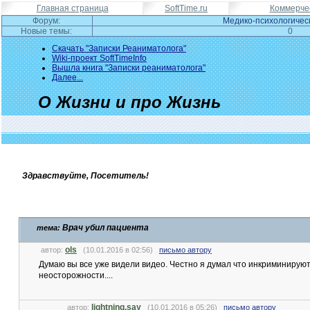
Главная страница
SoftTime.ru
Коммерчес
Форум:
Медико-психологичес
Новые темы:
0
Скачать "Записки Реаниматолога"
Wiki-проект SoftTimeInfo
Вышла книга "Записки реаниматолога"
Далее...
О Жизни и про Жизнь
Здравствуйте, Посетитель!
Врач убил пациента
тема:
ols
автор:
(10.01.2016 в 02:56)
письмо автору
Думаю вы все уже видели видео. Честно я думал что инкриминируют е
неосторожности....
lightning.say
автор:
(10.01.2016 в 05:26)
письмо автору