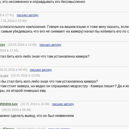
ав, это несомненно и оправдывать его бессмысленно
6 в 17:41)
письмо автору
.01.2016 в 15:40)
слагательного наклонения. Говоря на вашем языке я тоже могу сказать, если
м самым убедившись что его не снимают на камеру) начал бы избивать его по 
.say
(19.01.2016 в 13:09)
письмо автору
016 в 17:41)
тал бить кого-либо зная что там установлена камера?
0.01.2016 в 06:46)
письмо автору
ng.say
(19.01.2016 в 13:09)
 бы стал бить кого-либо зная что там установлена камера?
 там стоит камера, на видео он спрашивал медсестру - Камера пишет? Да и ког
еры, но второй помешал ему.
ightning.say
(20.01.2016 в 16:39)
письмо автору
(20.01.2016 в 06:46)
можно сделать вывод, что он был невменяем