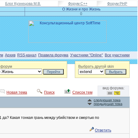
Блог Кузнецова М.В.
Форум C++
Форум PHP
О Жизни и про Жизнь
0
ум
Архив
RSS-канал
Правила форума
Участники "Online"
Все участники
 форум
Выбрать другой skin
вид форума:
Новая тема
Поиск
Список тем
следующая тема
предыдущая тема
11 да? Какая тонкая грань между убийством и смертью по
Ответить