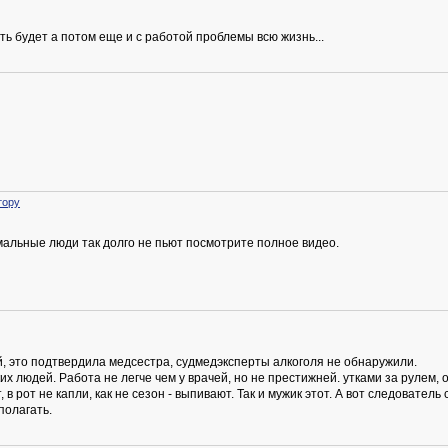
еть будет а потом еще и с работой проблемы всю жизнь...
тору
рмальные люди так долго не пьют посмотрите полное видео.
й, это подтвердила медсестра, судмедэксперты алкоголя не обнаружили.
их людей. Работа не легче чем у врачей, но не престижней. утками за рулем,
, в рот не капли, как не сезон - выпивают. Так и мужик этот. А вот следовател
полагать.