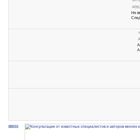
авто
для:
Не в
След
а
А
А
вверх