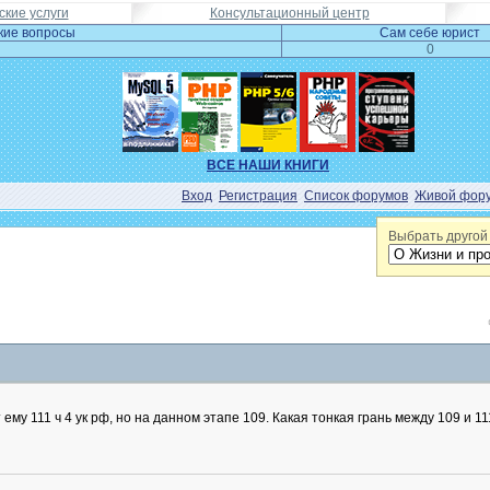
кие услуги
Консультационный центр
кие вопросы
Сам себе юрист
0
ВСЕ НАШИ КНИГИ
Вход
Регистрация
Список форумов
Живой фор
Выбрать другой
му 111 ч 4 ук рф, но на данном этапе 109. Какая тонкая грань между 109 и 1