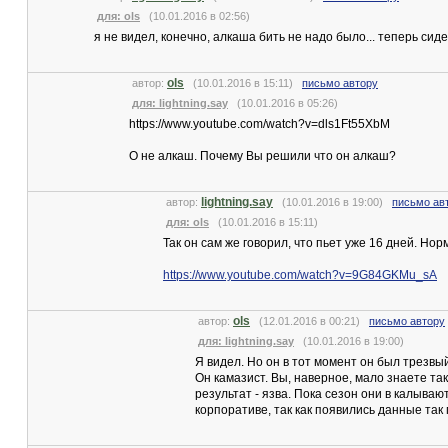
для: ols
(10.01.2016 в 02:56)
я не видел, конечно, алкаша бить не надо было... теперь сид
ols
автор:
(10.01.2016 в 15:11)
письмо автору
для: lightning.say
(10.01.2016 в 05:26)
https://www.youtube.com/watch?v=dls1Ft55XbM
О не алкаш. Почему Вы решили что он алкаш?
lightning.say
автор:
(10.01.2016 в 19:00)
письмо ав
для: ols
(10.01.2016 в 15:11)
Так он сам же говорил, что пьет уже 16 дней. Но
https://www.youtube.com/watch?v=9G84GKMu_sA
ols
автор:
(12.01.2016 в 00:21)
письмо автору
для: lightning.say
(10.01.2016 в 19:00)
Я видел. Но он в тот момент он был трезвы
Он камазист. Вы, наверное, мало знаете так
результат - язва. Пока сезон они в калывают
корпоративе, так как появились данные так 