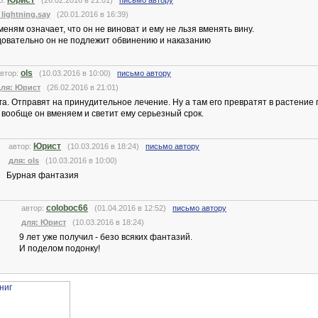
Юрист
р:
(26.02.2016 в 21:01)
письмо автору
 lightning.say
(20.01.2016 в 16:39)
меням означает, что он не виноват и ему не льзя вменять вину.
овательно он не подлежит обвинению и наказанию
ols
втор:
(10.03.2016 в 10:00)
письмо автору
для: Юрист
(26.02.2016 в 21:01)
га. Отправят на принудительное лечение. Ну а там его превратят в растение
 вообще он вменяем и светит ему серьезный срок.
Юрист
автор:
(10.03.2016 в 18:24)
письмо автору
для: ols
(10.03.2016 в 10:00)
Бурная фантазия
coloboc66
автор:
(01.04.2016 в 12:52)
письмо автору
для: Юрист
(10.03.2016 в 18:24)
9 лет уже получил - безо всяких фантазий.
И поделом подонку!