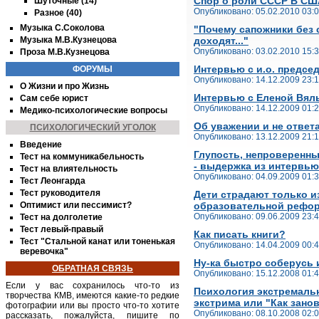
Спор о роли СССР B СШ
Шуточные (14)
Опубликовано: 05.02.2010 03:
Разное (40)
Музыка С.Соколова
"Почему сапожники без 
Музыка М.В.Кузнецова
доходят..."
Опубликовано: 03.02.2010 15:
Проза М.В.Кузнецова
Интервью с и.о. предс
ФОРУМЫ
Опубликовано: 14.12.2009 23:
О Жизни и про Жизнь
Интервью с Еленой Вял
Сам себе юрист
Опубликовано: 14.12.2009 01:
Медико-психологические вопросы
Об уважении и не ответ
ПСИХОЛОГИЧЕСКИЙ УГОЛОК
Опубликовано: 13.12.2009 21:
Введение
Глупость, непроверенн
Тест на коммуникабельность
- выдержка из интервью
Тест на влиятельность
Опубликовано: 04.09.2009 01:
Тест Леонгарда
Тест руководителя
Дети страдают только из
Оптимист или пессимист?
образовательной рефо
Опубликовано: 09.06.2009 23:
Тест на долголетие
Тест левый-правый
Как писать книги?
Тест "Стальной канат или тоненькая
Опубликовано: 14.04.2009 00:
веревочка"
Ну-ка быстро соберусь 
ОБРАТНАЯ СВЯЗЬ
Опубликовано: 15.12.2008 01:
Если у вас сохранилось что-то из
Психология экстремальн
творчества
КМВ
, имеются какие-то редкие
экстрима или "Как зано
фотографии или вы просто что-то хотите
Опубликовано: 08.10.2008 02:
рассказать, пожалуйста, пишите по