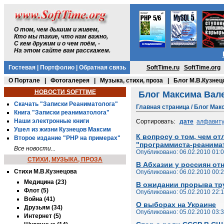
О том, чем дышим и живем,
Кто мы такие, что нам важно,
С кем дружим и о чем поём, -
На этом сайте вам расскажем.
Гостевая
|
Портфолио
|
Обратная связь
SoftTime.ru
SoftTime.org
О Портале
|
Фотогалерея
|
Музыка, стихи, проза
|
Блог М.В.Кузнец
НОВОСТИ SOFTTIME
Блог Максима Вале
Скачать "Записки Реаниматолога"
Главная страница
/
Блог Мак
Книга "Записки реаниматолога"
Наши электронные книги
Сортировать:
дате
алфавит
Ушел из жизни Кузнецов Максим
К вопросу о том, чем от
Второе издание "PHP на примерах"
"программиста-реанимат
Все новости...
Опубликовано: 06.02.2010 01:
СТИХИ, МУЗЫКА, ПРОЗА
В Абхазии у россиян от
Стихи М.В.Кузнецова
Опубликовано: 06.02.2010 00:
Медицина (23)
В ожидании прорыва тр
Флот (5)
Опубликовано: 05.02.2010 22:
Война (41)
О выборах на Украине
Друзьям (34)
Опубликовано: 05.02.2010 03:
Интернет (5)